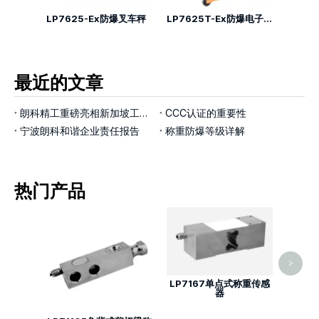
爆平台秤
LP7625-Ex防爆叉车秤
LP7625T-Ex防爆电子倒桶秤
LP76
最近的文章
朗科精工重磅亮相新加坡工业展览会，以智能称重技术赋能工业4.0新征程
CCC认证的重要性
宁波朗科和谐企业责任报告
称重防爆等级详解
热门产品
LP7
>
LP7167单点式称重传感
器