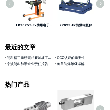
爆叉车秤
LP7625T-Ex防爆电子倒桶秤
LP7623-Ex防爆钢瓶秤
最近的文章
朗科精工重磅亮相新加坡工业展览会，以智能称重技术赋能工业4.0新征程
CCC认证的重要性
宁波朗科和谐企业责任报告
称重防爆等级详解
热门产品
LP7
>