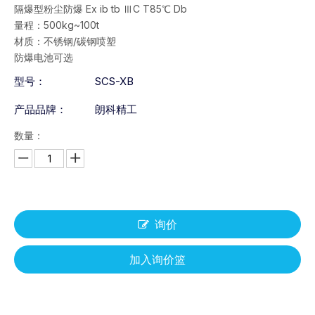
隔爆型粉尘防爆 Ex ib tb ⅢC T85℃ Db
量程：500kg~100t
材质：不锈钢/碳钢喷塑
防爆电池可选
型号：
SCS-XB
产品品牌：
朗科精工
数量：
询价
加入询价篮