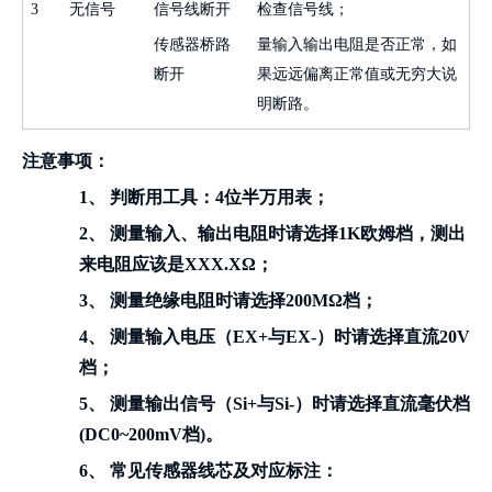
3
无信号
信号线断开
检查信号线；
传感器桥路
量输入输出电阻是否正常，如
断开
果远远偏离正常值或无穷大说
明断路。
注意事项：
1、
判断用工具：
4
位半万用表；
2、
测量输入、输出电阻时请选择
1K
欧姆档，测出
来电阻应该是
XXX.X
Ω；
3、
测量绝缘电阻时请选择
200M
Ω档；
4、
测量输入电压（
EX+
与
EX-
）时请选择直流
20V
档；
5、
测量输出信号（
Si+
与
Si-
）时请选择直流毫伏档
(DC0~200mV
档
)
。
6、
常见传感器线芯及对应标注：