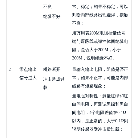
不良
常、稳定；如果不稳定，可以
判断内部线路出现虚焊，接触
绝缘不好
不良；
用万用表
200M
电阻档量信号
端与屏蔽线或弹性体间绝缘电
阻，是否大于
200M
，小于
200M
，说明绝缘不好。
2
零点输出
桥路断开
量输入输出电阻，阻值是否正
信号过大
常，如果不正常，可能是内部
冲击造成过
线路有短路现象；
载
量电阻对称性：测量红绿和红
白间电阻，再测试黑绿和黑白
间电阻，
4
个电阻差值在
0.1
Ω
以内，是正常的，大于
0.1
Ω则
说明传感器受冲击后过载；