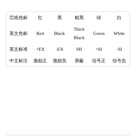
芯线色标
红
黑
粗黑
绿
白
Thick
英文色标
Red
Black
Green
White
Black
英文标准
+EX
-EX
SH
+SI
-SI
中文标注
激励正
激励负
屏蔽
信号正
信号负