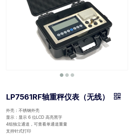
LP7561RF轴重秤仪表（无线）
外壳：不锈钢外壳
显示：显示 6 位LCD 高亮黑字
4组独立通道，可查看单通道重量
支持针式打印